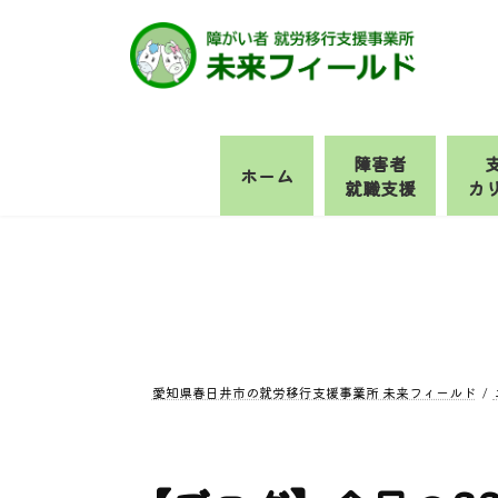
コ
ナ
ン
ビ
テ
ゲ
ン
ー
ツ
シ
へ
ョ
障害者
ホーム
ス
ン
就職支援
カ
キ
に
ッ
移
プ
動
愛知県春日井市の就労移行支援事業所 未来フィールド