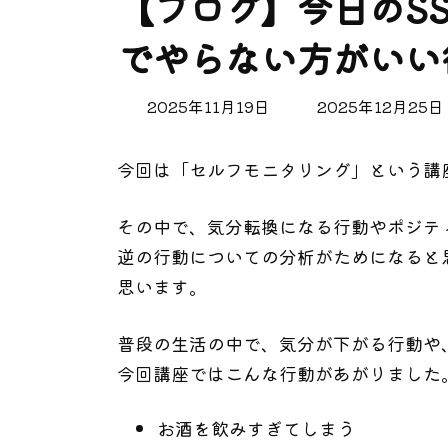
【ブログ】今日のS
でやらない方がいい
最
2025年11月19日
2025年12月25日
終
更
今回は「セルフモニタリング」という講
新
日
時
その中で、気分転換になる行動やポジテ
:
逆の行動についての分析がためになると
思います。
普段の生活の中で、気分が下がる行動や
今回講座ではこんな行動があがりました
お酒を飲みすぎてしまう