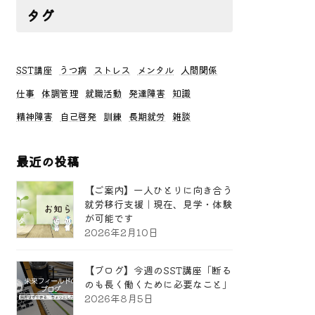
タグ
SST講座
うつ病
ストレス
メンタル
人間関係
仕事
体調管理
就職活動
発達障害
知識
精神障害
自己啓発
訓練
長期就労
雑談
最近の投稿
【ご案内】一人ひとりに向き合う
就労移行支援｜現在、見学・体験
が可能です
2026年2月10日
【ブログ】今週のSST講座「断る
のも長く働くために必要なこと」
2026年8月5日