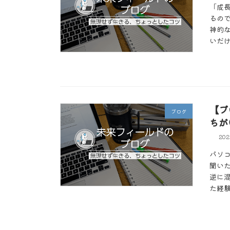
「成
るの
神的
いだけ
【ブ
ブログ
ちが
20
パソ
聞い
逆に
た経験