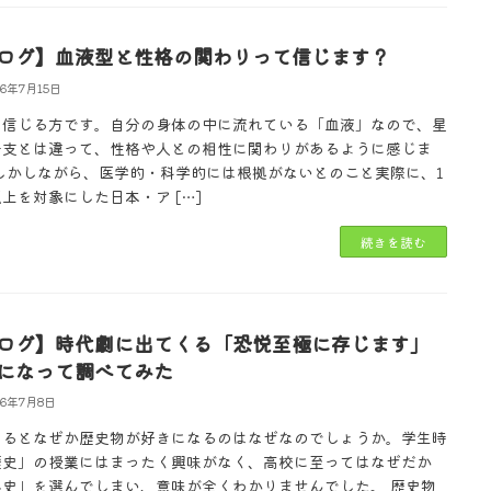
ログ】血液型と性格の関わりって信じます？
26年7月15日
は信じる方です。自分の身体の中に流れている「血液」なので、星
干支とは違って、性格や人との相性に関わりがあるように感じま
 しかしながら、医学的・科学的には根拠がないとのこと実際に、1
上を対象にした日本・ア […]
続きを読む
ログ】時代劇に出てくる「恐悦至極に存じます」
になって調べてみた
26年7月8日
とるとなぜか歴史物が好きになるのはなぜなのでしょうか。学生時
歴史」の授業にはまったく興味がなく、高校に至ってはなぜだか
界史」を選んでしまい、意味が全くわかりませんでした。 歴史物