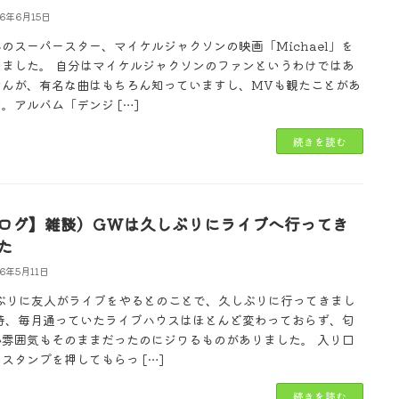
26年6月15日
のスーパースター、マイケルジャクソンの映画「Michael」を
きました。 自分はマイケルジャクソンのファンというわけではあ
せんが、有名な曲はもちろん知っていますし、MVも観たことがあ
。アルバム「デンジ […]
続きを読む
ログ】雑談）GWは久しぶりにライブへ行ってき
た
26年5月11日
年ぶりに友人がライブをやるとのことで、久しぶりに行ってきまし
当時、毎月通っていたライブハウスはほとんど変わっておらず、匂
か雰囲気もそのままだったのにジワるものがありました。 入り口
スタンプを押してもらっ […]
続きを読む