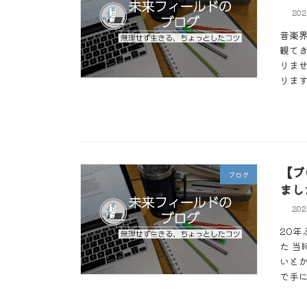
20
音楽界
観て
りま
ります
【ブ
ブログ
まし
20
20
た 
いと
で手に