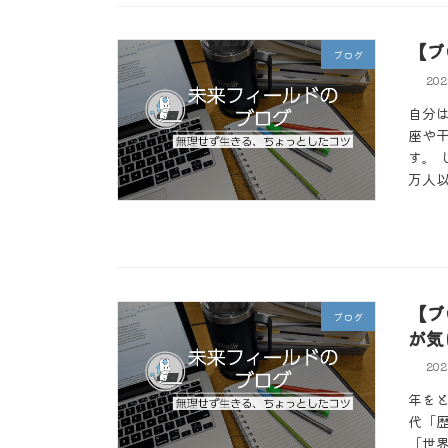
【ブ
ブログ
20
自分
座や
す。
万人以
【ブ
ブログ
が気
20
年を
代「
「世