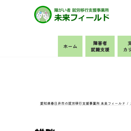
コ
ナ
ン
ビ
テ
ゲ
ン
ー
ツ
シ
へ
ョ
障害者
ホーム
ス
ン
就職支援
カ
キ
に
ッ
移
プ
動
愛知県春日井市の就労移行支援事業所 未来フィールド