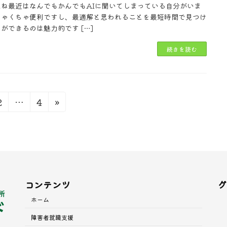
たね最近はなんでもかんでもAIに聞いてしまっている自分がいま
ちゃくちゃ便利ですし、最適解と思われることを最短時間で見つけ
ができるのは魅力的です […]
続きを読む
固
固
2
…
4
»
定
定
ペ
ペ
ー
ー
ジ
ジ
コンテンツ
グ
ホーム
障害者就職支援