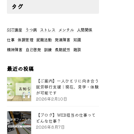
タグ
SST講座
うつ病
ストレス
メンタル
人間関係
仕事
体調管理
就職活動
発達障害
知識
精神障害
自己啓発
訓練
長期就労
雑談
最近の投稿
【ご案内】一人ひとりに向き合う
就労移行支援｜現在、見学・体験
が可能です
2026年2月10日
【ブログ】WEB担当の仕事って
どんな仕事？
2026年8月7日