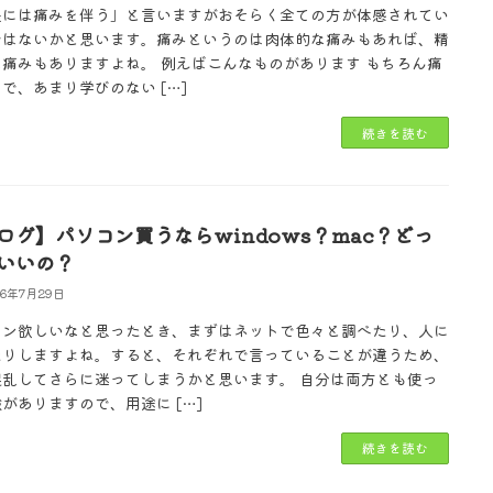
長には痛みを伴う」と言いますがおそらく全ての方が体感されてい
ではないかと思います。痛みというのは肉体的な痛みもあれば、精
な痛みもありますよね。 例えばこんなものがあります もちろん痛
で、あまり学びのない […]
続きを読む
ログ】パソコン買うならwindows？mac？どっ
いいの？
26年7月29日
コン欲しいなと思ったとき、まずはネットで色々と調べたり、人に
たりしますよね。すると、それぞれで言っていることが違うため、
混乱してさらに迷ってしまうかと思います。 自分は両方とも使っ
がありますので、用途に […]
続きを読む