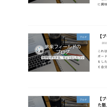
に興味
【ブ
ブログ
20
これ
ボー
をし
と自分
【ブ
ブログ
た話