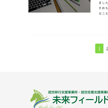
まし
すめ
ること
投
固
1
定
稿
ペ
ー
の
ジ
ペ
ー
ジ