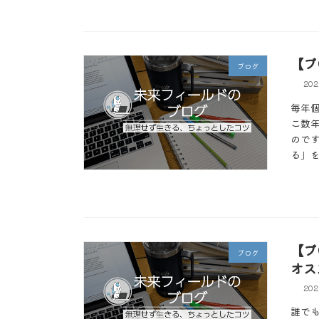
【ブ
ブログ
20
毎年
こ数
ので
る」を
【ブ
ブログ
オス
20
誰で