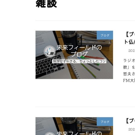
雑談
【ブ
ブログ
ト仏
20
ラジオ
教」
哲夫さ
FM大
【ブ
ブログ
20