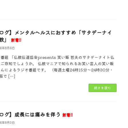
ログ】メンタルヘルスにおすすめ「サタデーナイ
教」
新着!!
26年8月6日
番組 「仏教伝道協会presents 笑い飯 哲夫のサタデーナイト仏
をご存知でしょうか。 仏教マニアで知られるお笑い芸人の笑い飯
んによるラジオ番組です。 （毎週土曜24時15分～24時30分・
阪で […]
続きを読む
ログ】成長には痛みを伴う
新着!!
26年8月3日