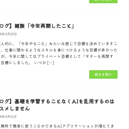
ログ】雑談「今年再開したこと」
26年4月25日
個人的に、「今年やること」みたいな感じで目標を決めていますこ
年、仕事に関わるようなスキルを身につけるような目標が多かった
すが、今年に関してはプライベート目標として「ギターを再開す
目標にしました。 いつか […]
続きを読む
ログ】基礎を学習することなくAIを乱用するのは
スメしません
26年4月21日
も無料で簡単に使うことのできるAIアプリケーションが増えてき