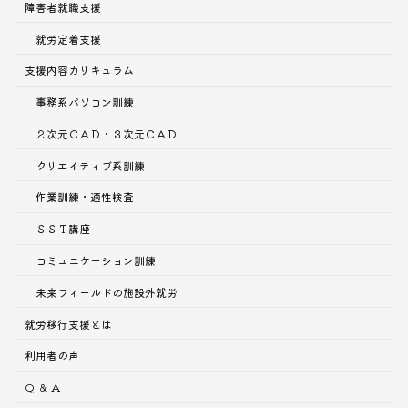
障害者就職支援
就労定着支援
支援内容
カリキュラム
事務系パソコン訓練
２次元ＣＡＤ・３次元ＣＡＤ
クリエイティブ系訓練
作業訓練・適性検査
ＳＳＴ講座
コミュニケーション訓練
未来フィールドの施設外就労
就労移行支援とは
利用者の声
Q ＆ A