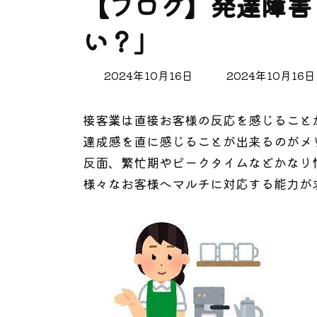
【ブログ】発達障害
い？」
最
2024年10月16日
2024年10月16日
終
更
接客業は直接お客様の反応を感じること
新
日
達成感を直に感じることが出来るのがメ
時
反面、繁忙期やピークタイムなどかなり
:
様々なお客様へマルチに対応する能力が