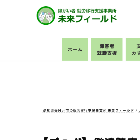
コ
ナ
ン
ビ
テ
ゲ
ン
ー
ツ
シ
へ
ョ
障害者
ホーム
ス
ン
就職支援
カ
キ
に
ッ
移
プ
動
愛知県春日井市の就労移行支援事業所 未来フィールド