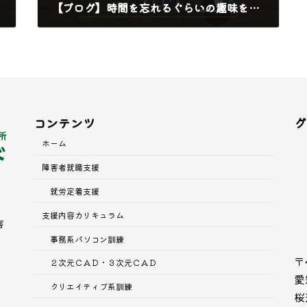
【ブログ】時間を忘れるぐらいの趣味を見つけよう
2024年10月17日
コンテンツ
グ
ホーム
障害者就職支援
就労定着支援
支援内容
カリキュラム
害
事務系パソコン訓練
〒
２次元ＣＡＤ・３次元ＣＡＤ
愛
クリエイティブ系訓練
桜