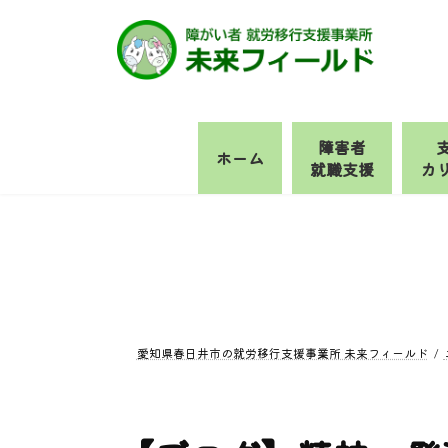
コ
ナ
ン
ビ
テ
ゲ
ン
ー
ツ
シ
へ
ョ
障害者
ホーム
ス
ン
就職支援
カ
キ
に
ッ
移
プ
動
愛知県春日井市の就労移行支援事業所 未来フィールド