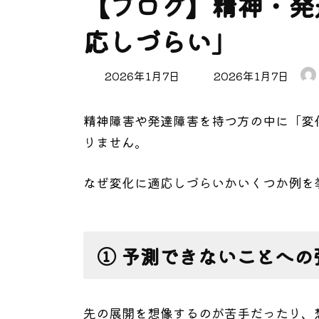
【ブログ】精神・発
応しづらい」
最
2026年1月7日
2026年1月7日
終
更
精神障害や発達障害を持つ方の中に「変
新
日
りません。
時
:
なぜ変化に適応しづらいかいくつか例を
① 予測できないことへの
先の展開を想像するのが苦手だったり、