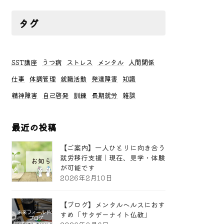
タグ
SST講座
うつ病
ストレス
メンタル
人間関係
仕事
体調管理
就職活動
発達障害
知識
精神障害
自己啓発
訓練
長期就労
雑談
最近の投稿
【ご案内】一人ひとりに向き合う
就労移行支援｜現在、見学・体験
が可能です
2026年2月10日
【ブログ】メンタルヘルスにおす
すめ「サタデーナイト仏教」