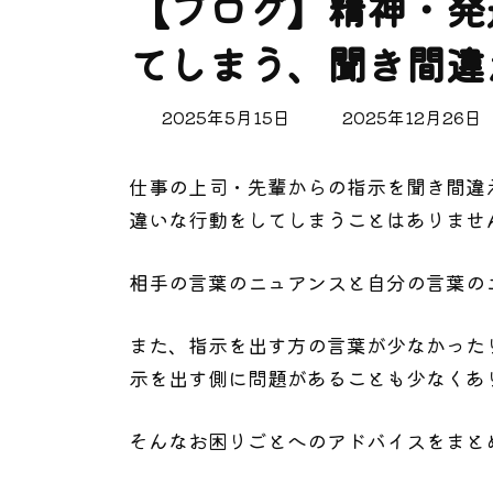
【ブログ】精神・発
てしまう、聞き間違
最
2025年5月15日
2025年12月26日
終
更
仕事の上司・先輩からの指示を聞き間違
新
日
違いな行動をしてしまうことはありませ
時
:
相手の言葉のニュアンスと自分の言葉の
また、指示を出す方の言葉が少なかった
示を出す側に問題があることも少なくあ
そんなお困りごとへのアドバイスをまと