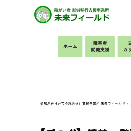
コ
ナ
ン
ビ
テ
ゲ
ン
ー
ツ
シ
へ
ョ
障害者
ホーム
ス
ン
就職支援
カ
キ
に
ッ
移
プ
動
愛知県春日井市の就労移行支援事業所 未来フィールド