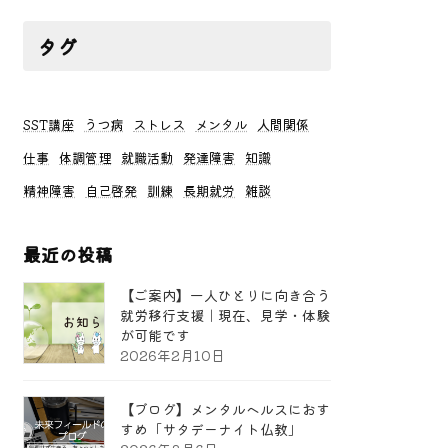
タグ
SST講座
うつ病
ストレス
メンタル
人間関係
仕事
体調管理
就職活動
発達障害
知識
精神障害
自己啓発
訓練
長期就労
雑談
最近の投稿
【ご案内】一人ひとりに向き合う
就労移行支援｜現在、見学・体験
が可能です
2026年2月10日
【ブログ】メンタルヘルスにおす
すめ「サタデーナイト仏教」