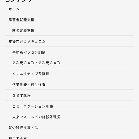
ホーム
障害者就職支援
就労定着支援
支援内容
カリキュラム
事務系パソコン訓練
２次元ＣＡＤ・３次元ＣＡＤ
クリエイティブ系訓練
作業訓練・適性検査
ＳＳＴ講座
コミュニケーション訓練
未来フィールドの施設外就労
就労移行支援とは
利用者の声