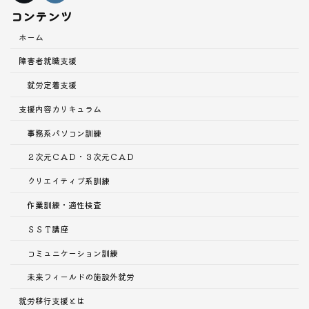
コンテンツ
ホーム
障害者就職支援
就労定着支援
支援内容
カリキュラム
事務系パソコン訓練
２次元ＣＡＤ・３次元ＣＡＤ
クリエイティブ系訓練
作業訓練・適性検査
ＳＳＴ講座
コミュニケーション訓練
未来フィールドの施設外就労
就労移行支援とは