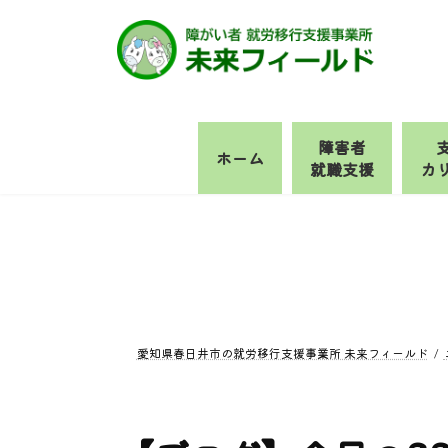
コ
ナ
ン
ビ
テ
ゲ
ン
ー
ツ
シ
へ
ョ
障害者
ホーム
ス
ン
就職支援
カ
キ
に
ッ
移
プ
動
愛知県春日井市の就労移行支援事業所 未来フィールド