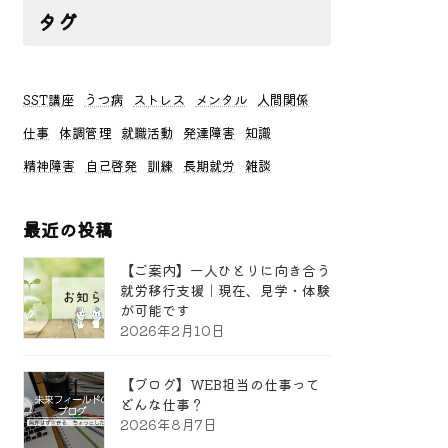
タグ
SST講座
うつ病
ストレス
メンタル
人間関係
仕事
体調管理
就職活動
発達障害
知識
精神障害
自己啓発
訓練
長期就労
雑談
最近の投稿
【ご案内】一人ひとりに向き合う
就労移行支援｜現在、見学・体験
が可能です
2026年2月10日
【ブログ】WEB担当の仕事って
どんな仕事？
2026年8月7日