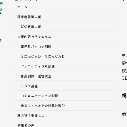
ホーム
障害者就職支援
就労定着支援
支援内容
カリキュラム
害
事務系パソコン訓練
〒
２次元ＣＡＤ・３次元ＣＡＤ
愛
クリエイティブ系訓練
桜
作業訓練・適性検査
TE
ＳＳＴ講座
掲
コミュニケーション訓練
未来フィールドの施設外就労
春
就労移行支援とは
利用者の声