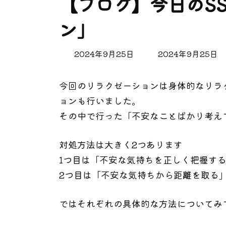
【ブログ】今日のS
ン」
最
2024年9月25日
2024年9月25日
終
更
今回のリラクゼーションは身体的なリラ
新
日
ョンも行いました。
時
その中で行った「不安なことばかり考え
:
対処方法は大きく2つあります
1つ目は「不安な気持ちを正しく把握す
2つ目は「不安な気持ちから距離を取る
ではそれぞれの具体的な方法についてみ