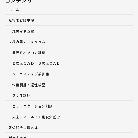
コンテンツ
ホーム
障害者就職支援
就労定着支援
支援内容
カリキュラム
事務系パソコン訓練
２次元ＣＡＤ・３次元ＣＡＤ
クリエイティブ系訓練
作業訓練・適性検査
ＳＳＴ講座
コミュニケーション訓練
未来フィールドの施設外就労
就労移行支援とは
利用者の声