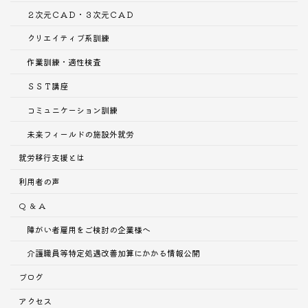
２次元ＣＡＤ・３次元ＣＡＤ
クリエイティブ系訓練
作業訓練・適性検査
ＳＳＴ講座
コミュニケーション訓練
未来フィールドの施設外就労
就労移行支援とは
利用者の声
Q ＆ A
障がい者雇用をご検討の企業様へ
介護職員等特定処遇改善加算にかかる情報公開
ブログ
アクセス