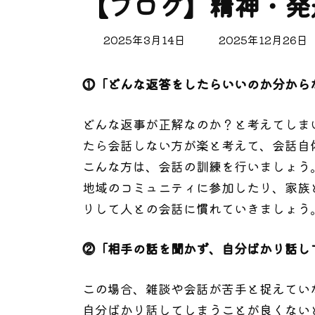
【ブログ】精神・発
最
2025年3月14日
2025年12月26日
終
更
⓵「どんな返答をしたらいいのか分から
新
日
時
どんな返事が正解なのか？と考えてしま
:
たら会話しない方が楽と考えて、会話自
こんな方は、会話の訓練を行いましょう
地域のコミュニティに参加したり、家族
りして人との会話に慣れていきましょう
⓶「相手の話を聞かず、自分ばかり話し
この場合、雑談や会話が苦手と捉えてい
自分ばかり話してしまうことが良くない