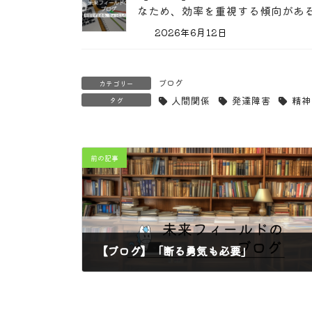
なため、効率を重視する傾向があ
2026年6月12日
ブログ
カテゴリー
人間関係
発達障害
精神
タグ
前の記事
【ブログ】「断る勇気も必要」
2025年3月13日