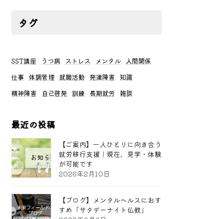
タグ
SST講座
うつ病
ストレス
メンタル
人間関係
仕事
体調管理
就職活動
発達障害
知識
精神障害
自己啓発
訓練
長期就労
雑談
最近の投稿
【ご案内】一人ひとりに向き合う
就労移行支援｜現在、見学・体験
が可能です
2026年2月10日
【ブログ】メンタルヘルスにおす
すめ「サタデーナイト仏教」