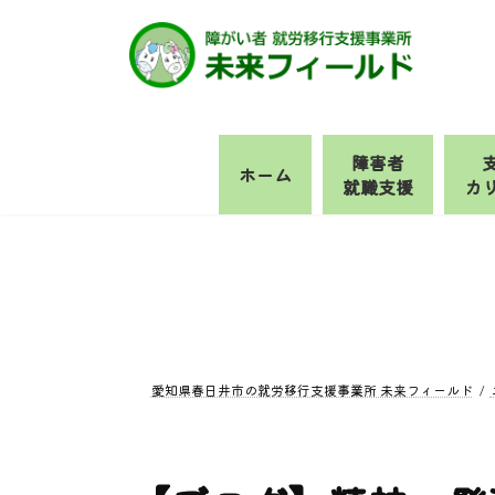
コ
ナ
ン
ビ
テ
ゲ
ン
ー
ツ
シ
へ
ョ
障害者
ホーム
ス
ン
就職支援
カ
キ
に
ッ
移
プ
動
愛知県春日井市の就労移行支援事業所 未来フィールド