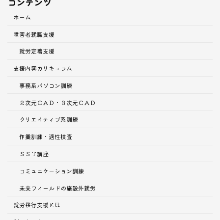
コンテンツ
ホーム
障害者就職支援
就労定着支援
支援内容
カリキュラム
事務系パソコン訓練
２次元ＣＡＤ・３次元ＣＡＤ
クリエイティブ系訓練
作業訓練・適性検査
ＳＳＴ講座
コミュニケーション訓練
未来フィールドの施設外就労
就労移行支援とは