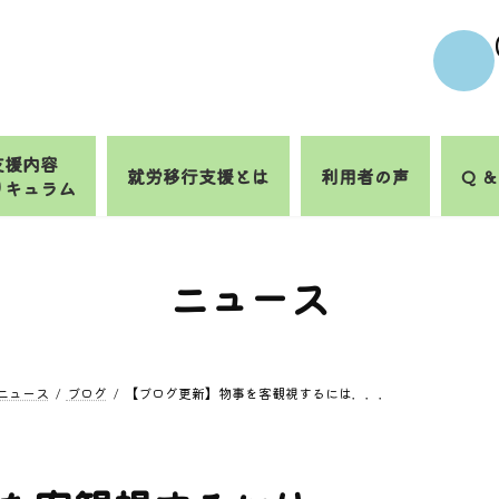
支援内容
就労移行支援とは
利用者の声
Q ＆
リキュラム
ニュース
ニュース
ブログ
【ブログ更新】物事を客観視するには．．．