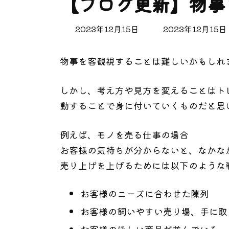
【ブログ更新】物事
最
2023年12月15日
2023年12月15日
終
更
物事を客観視することは難しいかもしれ
新
日
時
しかし、考え方や見方を変えることはト
:
動することで身に付いていくものだと思
例えば、モノを売る仕事の場合
お客様の気持ちが分からないと、なかな
売り上げを上げるためには以下のような
お客様のニーズに合わせた陳列
お客様の飼いやすい売り場、手に取